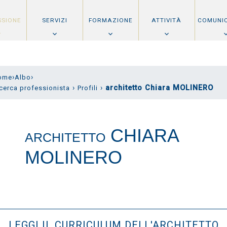
SSIONE
SERVIZI
FORMAZIONE
ATTIVITÀ
COMUNI
›
›
ome
Albo
›
›
architetto Chiara MOLINERO
cerca professionista
Profili
CHIARA
ARCHITETTO
MOLINERO
LEGGI IL CURRICULUM DELL'ARCHITETTO