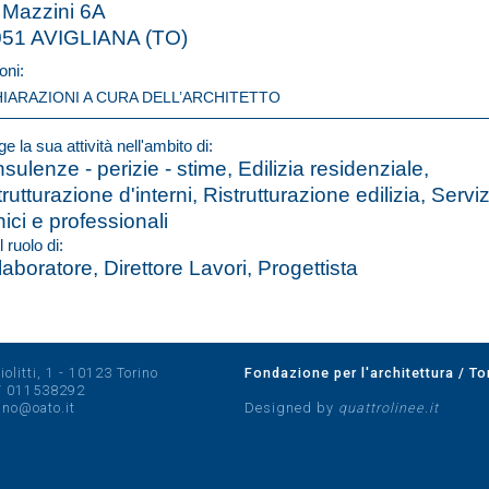
 Mazzini 6A
51 AVIGLIANA (TO)
oni:
HIARAZIONI A CURA DELL’ARCHITETTO
e la sua attività nell'ambito di:
sulenze - perizie - stime, Edilizia residenziale,
trutturazione d'interni, Ristrutturazione edilizia, Serviz
nici e professionali
l ruolo di:
laboratore, Direttore Lavori, Progettista
olitti, 1 - 10123 Torino
Fondazione per l'architettura / To
/
011538292
rino@oato.it
Designed by
quattrolinee.it