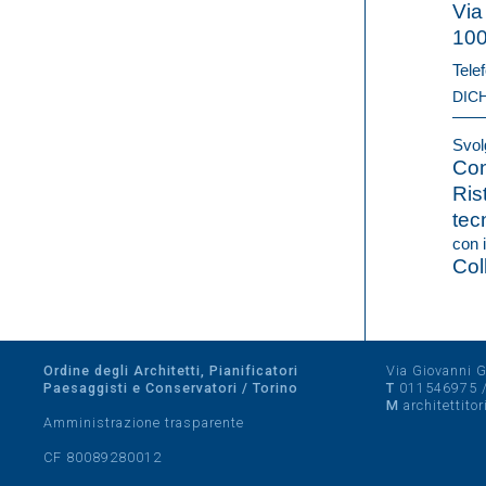
Via
100
Telef
DIC
Svolg
Con
Ris
tec
con i
Col
Ordine degli Architetti, Pianificatori
Via Giovanni Gi
Paesaggisti e Conservatori / Torino
T
011546975
M
architettito
Amministrazione trasparente
CF 80089280012