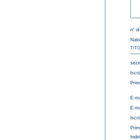
n° di
Nato
TITO
sezi
Iscri
Prim
E-ma
E-ma
Iscri
Prim
Indir