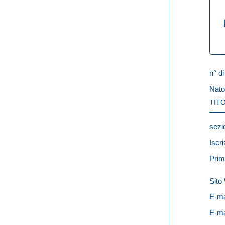
n° di
Nato
TITO
sezi
Iscri
Prim
Sit
E-ma
E-ma