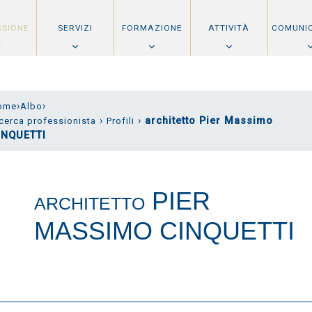
SSIONE
SERVIZI
FORMAZIONE
ATTIVITÀ
COMUNI
›
›
ome
Albo
›
›
architetto Pier Massimo
cerca professionista
Profili
INQUETTI
PIER
ARCHITETTO
MASSIMO CINQUETTI