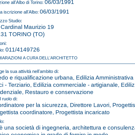
06/03/1991
zione all'Albo di Torino:
06/03/1991
a iscrizione all'Albo:
izzo Studio:
 Cardinal Maurizio 19
131 TORINO (TO)
oni:
011/4149726
io:
HIARAZIONI A CURA DELL’ARCHITETTO
e la sua attività nell'ambito di:
edo e riqualificazione urbana, Edilizia Amministrativa 
ci - Terziario, Edilizia commerciale - artigianale, Ediliz
idenziale, Restauro e conservazione
l ruolo di:
rdinatore per la sicurezza, Direttore Lavori, Progettis
gettista coordinatore, Progettista incaricato
lo:
è una società di ingegneria, architettura e consulen
nico economica in grado di fornire in modo