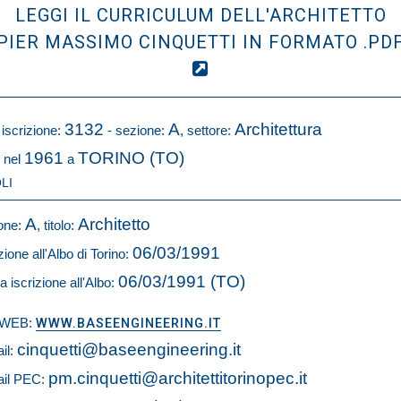
LEGGI IL CURRICULUM DELL'ARCHITETTO
PIER MASSIMO CINQUETTI IN FORMATO .PD
3132
A
Architettura
 iscrizione:
- sezione:
, settore:
1961
TORINO (TO)
 nel
a
LI
A
Architetto
one:
, titolo:
06/03/1991
zione all'Albo di Torino:
06/03/1991 (TO)
a iscrizione all'Albo:
o WEB:
WWW.BASEENGINEERING.IT
cinquetti@baseengineering.it
il:
pm.cinquetti@architettitorinopec.it
il PEC: