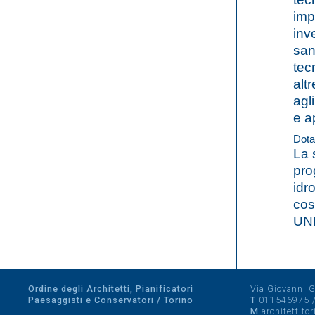
imp
inv
sani
tec
alt
agl
e a
Dota
La 
pro
idr
cos
UNI
Ordine degli Architetti, Pianificatori
Via Giovanni Gi
Paesaggisti e Conservatori / Torino
T
011546975
M
architettito