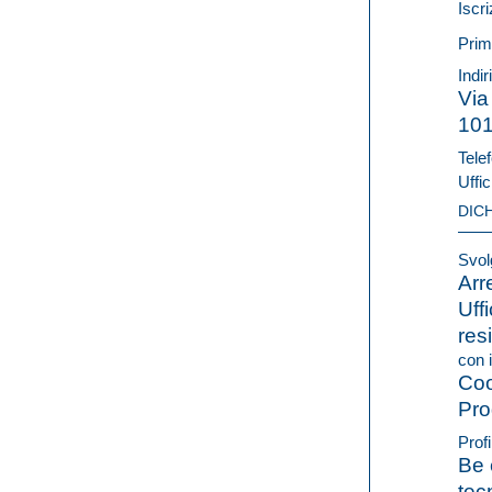
Iscri
Prim
Indir
Via
10
Telef
Uffic
DIC
Svolg
Arr
Uffi
res
con i
Coo
Pro
Profi
Be 
tec