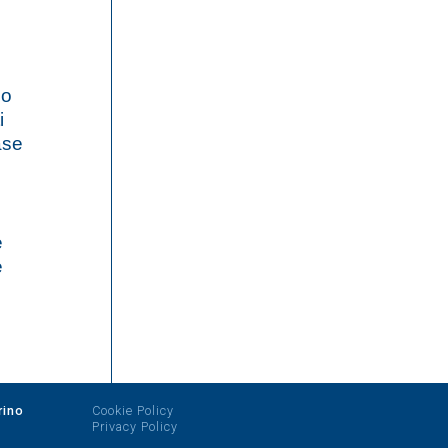
no
i
ase
e
e
rino
Cookie Policy
Privacy Policy