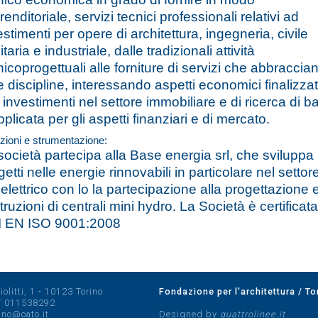
renditoriale, servizi tecnici professionali relativi ad
estimenti per opere di architettura, ingegneria, civile
taria e industriale, dalle tradizionali attività
nicoprogettuali alle forniture di servizi che abbraccia
re discipline, interessando aspetti economici finalizzat
i investimenti nel settore immobiliare e di ricerca di b
pplicata per gli aspetti finanziari e di mercato.
zioni e strumentazione:
società partecipa alla Base energia srl, che sviluppa
getti nelle energie rinnovabili in particolare nel settor
oelettrico con lo la partecipazione alla progettazione 
truzioni di centrali mini hydro. La Società è certificata
 EN ISO 9001:2008
olitti, 1 - 10123 Torino
Fondazione per l'architettura / To
/
011538292
rino@oato.it
Designed by
quattrolinee.it