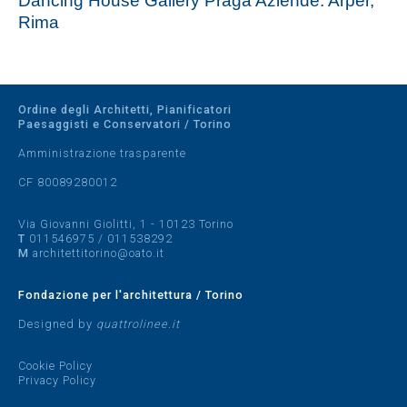
Dancing House Gallery Praga Aziende: Arper,
Rima
Ordine degli Architetti, Pianificatori
Paesaggisti e Conservatori / Torino
Amministrazione trasparente
CF 80089280012
Via Giovanni Giolitti, 1 - 10123 Torino
T
011546975
/
011538292
M
architettitorino@oato.it
Fondazione per l'architettura / Torino
Designed by
quattrolinee.it
Cookie Policy
Privacy Policy