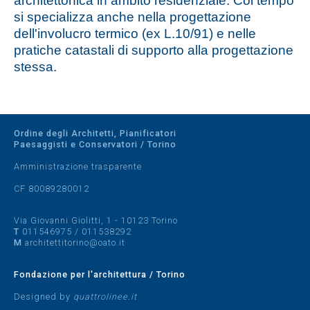
architettonica in ambito residenziale. Col tempo
si specializza anche nella progettazione
dell'involucro termico (ex L.10/91) e nelle
pratiche catastali di supporto alla progettazione
stessa.
Ordine degli Architetti, Pianificatori
Paesaggisti e Conservatori / Torino
Amministrazione trasparente
CF 80089280012
Via Giovanni Giolitti, 1 - 10123 Torino
T
011546975
/
011538292
M
architettitorino@oato.it
Fondazione per l'architettura / Torino
Designed by
quattrolinee.it