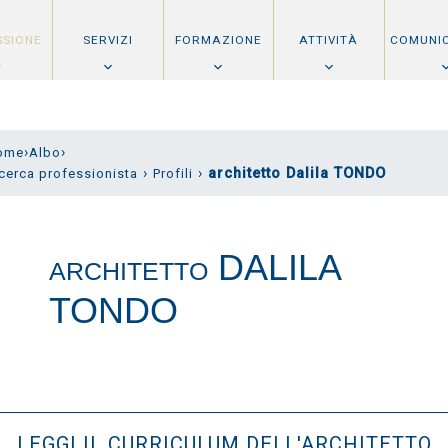
SSIONE
SERVIZI
FORMAZIONE
ATTIVITÀ
COMUNI
›
›
ome
Albo
›
›
architetto Dalila TONDO
cerca professionista
Profili
DALILA
ARCHITETTO
TONDO
LEGGI IL CURRICULUM DELL'ARCHITETTO