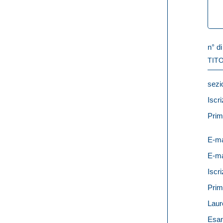
n° di
TITO
sezi
Iscri
Prim
E-ma
E-ma
Iscri
Prim
Laur
Esam