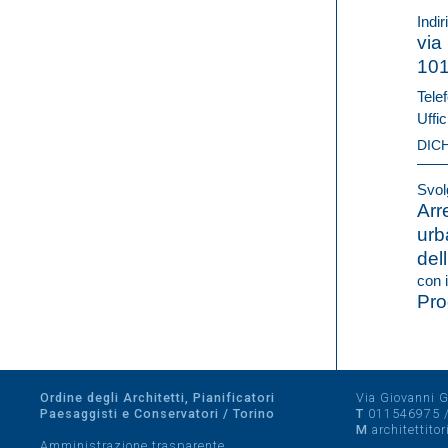
Indir
via
10
Telef
Uffic
DIC
Svolg
Arr
urb
del
con i
Pro
Ordine degli Architetti, Pianificatori
Via Giovanni Gi
Paesaggisti e Conservatori / Torino
T
011546975
M
architettito
Amministrazione trasparente