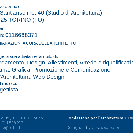
izzo Studio:
 Sant'anselmo, 40 (Studio di Architettura)
125 TORINO (TO)
oni:
0116688371
io:
HIARAZIONI A CURA DELL’ARCHITETTO
e la sua attività nell'ambito di:
edamento, Design, Allestimenti, Arredo e riqualificaz
ana, Grafica, Promozione e Comunicazione
l'Architettura, Web Design
l ruolo di:
gettista
olitti, 1 - 10123 Torino
Fondazione per l'architettura / To
/
011538292
rino@oato.it
Designed by
quattrolinee.it