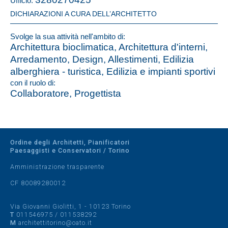
Ufficio:
DICHIARAZIONI A CURA DELL’ARCHITETTO
Svolge la sua attività nell'ambito di:
Architettura bioclimatica, Architettura d'interni,
Arredamento, Design, Allestimenti, Edilizia
alberghiera - turistica, Edilizia e impianti sportivi
con il ruolo di:
Collaboratore, Progettista
Ordine degli Architetti, Pianificatori
Paesaggisti e Conservatori / Torino
Amministrazione trasparente
CF 80089280012
Via Giovanni Giolitti, 1 - 10123 Torino
T
011546975
/
011538292
M
architettitorino@oato.it