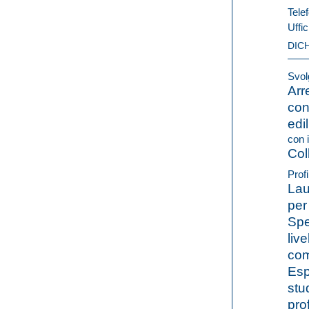
Telef
Uffic
DIC
Svolg
Arr
con
edil
con i
Col
Profi
Lau
per
Spe
liv
com
Esp
stu
pro