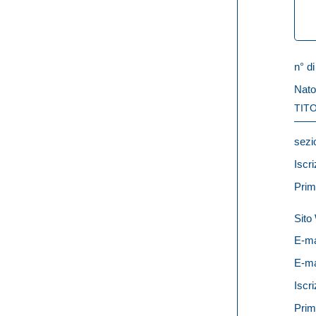
n° di
Nato
TITO
sezi
Iscri
Prim
Sit
E-ma
E-ma
Iscri
Prim