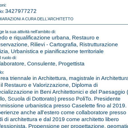
oni:
3427977272
io:
HIARAZIONI A CURA DELL’ARCHITETTO
e la sua attività nell'ambito di:
edo e riqualificazione urbana, Restauro e
servazione, Rilievi - Cartografia, Ristrutturazione
izia, Urbanistica e pianificazione territoriale
l ruolo di:
laboratore, Consulente, Progettista
lo:
rea triennale in Architettura, magistrale in Architettur
 il Restauro e Valorizzazione, Diploma di
cializzazione in Beni Architettonici e del Paesaggio (I
ello, Scuola di Dottorato) presso PoliTo. Presidente
missione urbanistica presso Caselette fino al 2019.
erienze anche all'estero come collaboratore presso
di di architettura e dal 2019 come architetto libero
fessionista. Propensione per progettazione, geomati