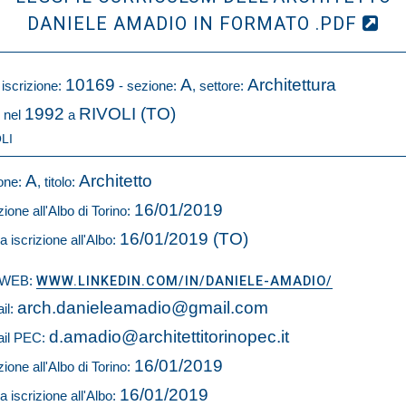
DANIELE AMADIO IN FORMATO .PDF
10169
A
Architettura
 iscrizione:
- sezione:
, settore:
1992
RIVOLI (TO)
 nel
a
LI
A
Architetto
one:
, titolo:
16/01/2019
zione all'Albo di Torino:
16/01/2019 (TO)
a iscrizione all'Albo:
o WEB:
WWW.LINKEDIN.COM/IN/DANIELE-AMADIO/
arch.danieleamadio@gmail.com
il:
d.amadio@architettitorinopec.it
il PEC:
16/01/2019
zione all'Albo di Torino:
16/01/2019
a iscrizione all'Albo: