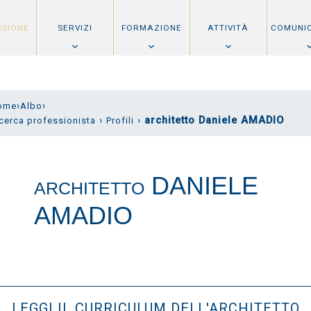
SSIONE
SERVIZI
FORMAZIONE
ATTIVITÀ
COMUNI
›
›
ome
Albo
›
›
architetto Daniele AMADIO
cerca professionista
Profili
DANIELE
ARCHITETTO
AMADIO
LEGGI IL CURRICULUM DELL'ARCHITETTO