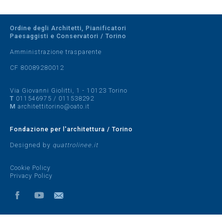
Ordine degli Architetti, Pianificatori
Paesaggisti e Conservatori / Torino
Amministrazione trasparente
CF 80089280012
Via Giovanni Giolitti, 1 - 10123 Torino
T
011546975
/
011538292
M
architettitorino@oato.it
Fondazione per l'architettura / Torino
Designed by
quattrolinee.it
Cookie Policy
Privacy Policy