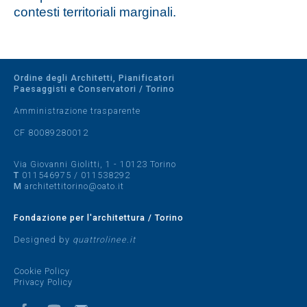
contesti territoriali marginali.
Ordine degli Architetti, Pianificatori
Paesaggisti e Conservatori / Torino
Amministrazione trasparente
CF 80089280012
Via Giovanni Giolitti, 1 - 10123 Torino
T
011546975
/
011538292
M
architettitorino@oato.it
Fondazione per l'architettura / Torino
Designed by
quattrolinee.it
Cookie Policy
Privacy Policy