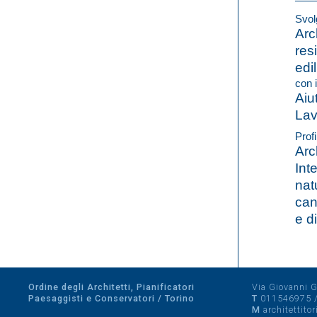
Svolg
Arch
res
edil
con i
Aiu
Lav
Profi
Arc
Int
nat
can
e d
Ordine degli Architetti, Pianificatori
Via Giovanni Gi
Paesaggisti e Conservatori / Torino
T
011546975
M
architettito