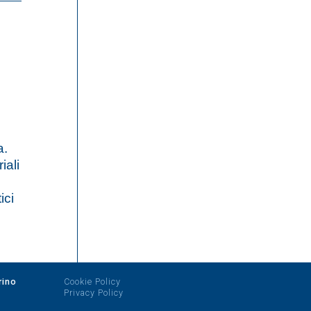
a.
iali
ici
rino
Cookie Policy
Privacy Policy