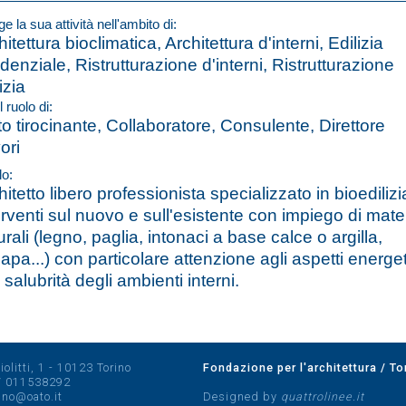
e la sua attività nell'ambito di:
itettura bioclimatica, Architettura d'interni, Edilizia
idenziale, Ristrutturazione d'interni, Ristrutturazione
izia
l ruolo di:
to tirocinante, Collaboratore, Consulente, Direttore
ori
lo:
hitetto libero professionista specializzato in bioedilizi
erventi sul nuovo e sull'esistente con impiego di mater
urali (legno, paglia, intonaci a base calce o argilla,
apa...) con particolare attenzione agli aspetti energet
i salubrità degli ambienti interni.
olitti, 1 - 10123 Torino
Fondazione per l'architettura / To
/
011538292
rino@oato.it
Designed by
quattrolinee.it