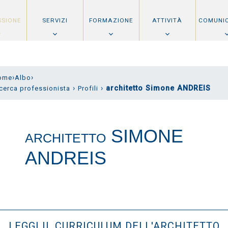
SSIONE
SERVIZI
FORMAZIONE
ATTIVITÀ
COMUNI
›
›
ome
Albo
›
›
architetto Simone ANDREIS
cerca professionista
Profili
SIMONE
ARCHITETTO
ANDREIS
LEGGI IL CURRICULUM DELL'ARCHITETTO