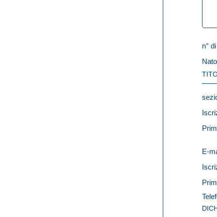
n° di
Nato
TITO
sezi
Iscri
Prim
E-ma
Iscri
Prim
Telef
DIC