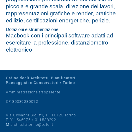
piccola e grande scala, direzione dei lavori,
rappresentazioni grafiche e render, pratiche
edilizie, certificazioni energetiche, perizie.
Dotazioni e strumentazione:
Macbook con i principali software adatti ad
esercitare la professione, distanziometro
elettronico
Ordine degli Architetti, Pianificatori
Paesaggisti e Conservatori / Torino
Amministrazione trasparente
CF 80089280012
Via Giovanni Giolitti, 1 - 10123 Torino
T
011546975
/
011538292
M
architettitorino@oato.it