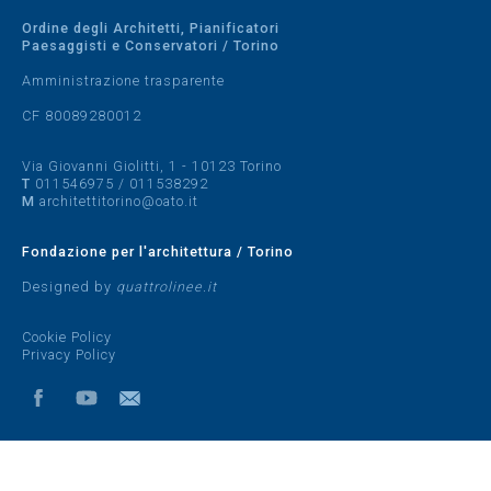
Ordine degli Architetti, Pianificatori
Paesaggisti e Conservatori / Torino
Amministrazione trasparente
CF 80089280012
Via Giovanni Giolitti, 1 - 10123 Torino
T
011546975
/
011538292
M
architettitorino@oato.it
Fondazione per l'architettura / Torino
Designed by
quattrolinee.it
Cookie Policy
Privacy Policy