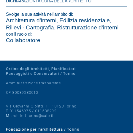
DICHIARAZIONI A CURA DELL’ARCHITETTO
Svolge la sua attività nell'ambito di:
Architettura d'interni, Edilizia residenziale,
Rilievi - Cartografia, Ristrutturazione d'interni
con il ruolo di:
Collaboratore
Ordine degli Architetti, Pianificatori
Paesaggisti e Conservatori / Torino
Amministrazione trasparente
CF 80089280012
Via Giovanni Giolitti, 1 - 10123 Torino
T
011546975
/
011538292
M
architettitorino@oato.it
Fondazione per l'architettura / Torino