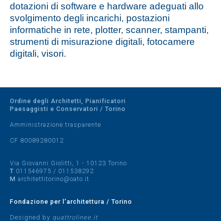
dotazioni di software e hardware adeguati allo
svolgimento degli incarichi, postazioni
informatiche in rete, plotter, scanner, stampanti,
strumenti di misurazione digitali, fotocamere
digitali, visori.
Ordine degli Architetti, Pianificatori
Paesaggisti e Conservatori / Torino
Amministrazione trasparente
CF 80089280012
Via Giovanni Giolitti, 1 - 10123 Torino
T
011546975
/
011538292
M
architettitorino@oato.it
Fondazione per l'architettura / Torino
Designed by
quattrolinee.it