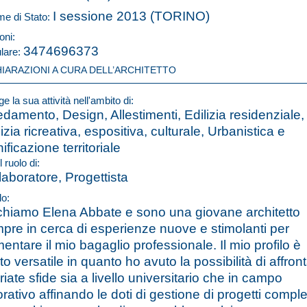
I sessione 2013 (TORINO)
e di Stato:
oni:
3474696373
ulare:
HIARAZIONI A CURA DELL’ARCHITETTO
e la sua attività nell'ambito di:
edamento, Design, Allestimenti, Edilizia residenziale,
lizia ricreativa, espositiva, culturale, Urbanistica e
ificazione territoriale
l ruolo di:
laboratore, Progettista
lo:
chiamo Elena Abbate e sono una giovane architetto
pre in cerca di esperienze nuove e stimolanti per
entare il mio bagaglio professionale. Il mio profilo è
to versatile in quanto ho avuto la possibilità di affron
riate sfide sia a livello universitario che in campo
orativo affinando le doti di gestione di progetti comple