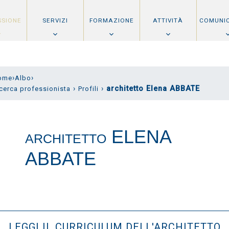
SSIONE
SERVIZI
FORMAZIONE
ATTIVITÀ
COMUNI
›
›
ome
Albo
›
›
architetto Elena ABBATE
cerca professionista
Profili
ELENA
ARCHITETTO
ABBATE
LEGGI IL CURRICULUM DELL'ARCHITETTO