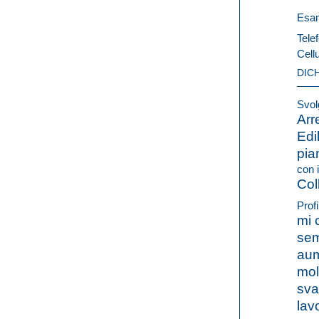
Esam
Telef
Cell
DIC
Svolg
Arr
Edi
pian
con i
Col
Profi
mi 
sem
aum
mol
sva
lav