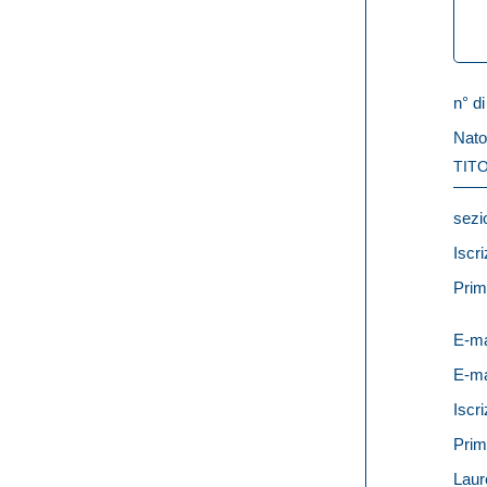
n° di
Nato
TITO
sezi
Iscri
Prim
E-ma
E-ma
Iscri
Prim
Laur