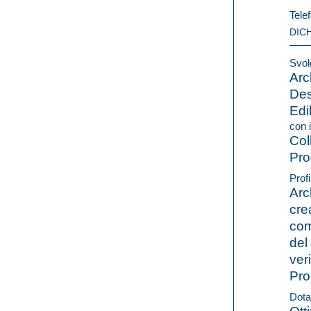
Telef
DIC
Svolg
Arc
Des
Edil
con i
Col
Pro
Profi
Arc
cre
com
del
ver
Pro
Dota