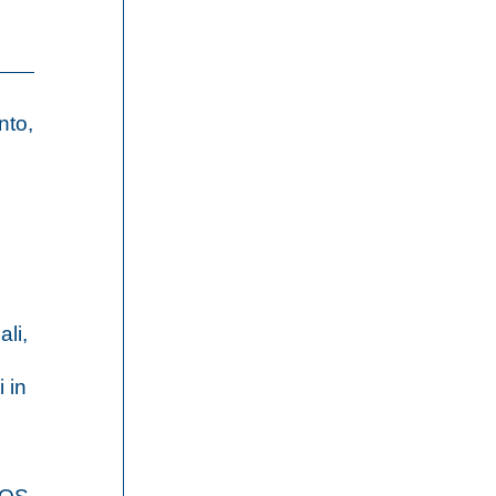
nto,
ali,
o
i in