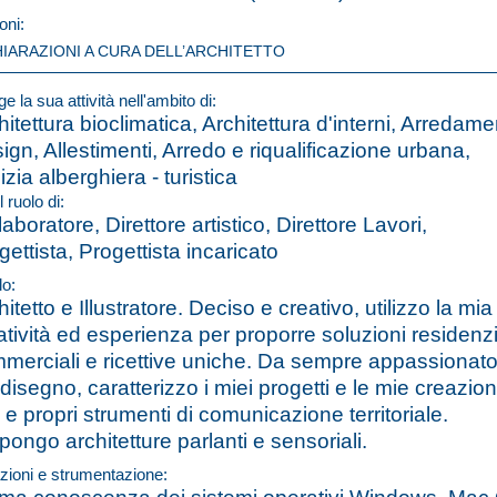
oni:
HIARAZIONI A CURA DELL’ARCHITETTO
e la sua attività nell'ambito di:
hitettura bioclimatica, Architettura d'interni, Arredame
ign, Allestimenti, Arredo e riqualificazione urbana,
izia alberghiera - turistica
l ruolo di:
laboratore, Direttore artistico, Direttore Lavori,
gettista, Progettista incaricato
lo:
hitetto e Illustratore. Deciso e creativo, utilizzo la mia
atività ed esperienza per proporre soluzioni residenzi
merciali e ricettive uniche. Da sempre appassionat
 disegno, caratterizzo i miei progetti e le mie creazion
i e propri strumenti di comunicazione territoriale.
pongo architetture parlanti e sensoriali.
zioni e strumentazione: