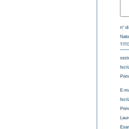
n° di
Nato
TITO
sezi
Iscri
Prim
E-ma
Iscri
Prim
Laur
Esam