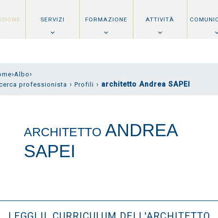
SSIONE
SERVIZI
FORMAZIONE
ATTIVITÀ
COMUNI
›
›
ome
Albo
›
›
architetto Andrea SAPEI
cerca professionista
Profili
ANDREA
ARCHITETTO
SAPEI
LEGGI IL CURRICULUM DELL'ARCHITETTO