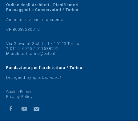
Ordine degli Architetti, Pianificatori
Paesaggisti e Conservatori / Torino
Amministrazione trasparente
CF 80089280012
Via Giovanni Giolitti, 1 - 10123 Torino
T
011546975
/
011538292
M
architettitorino@oato.it
Fondazione per l'architettura / Torino
Designed by
quattrolinee.it
Cookie Policy
Privacy Policy