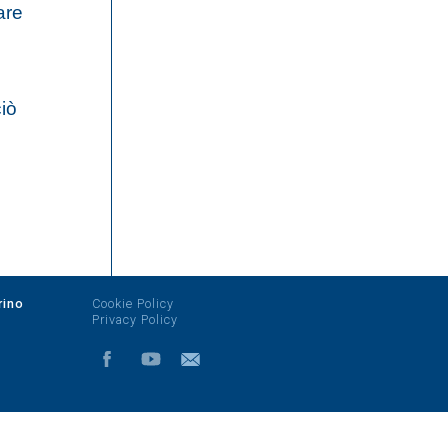
are
iò
rino
Cookie Policy
Privacy Policy