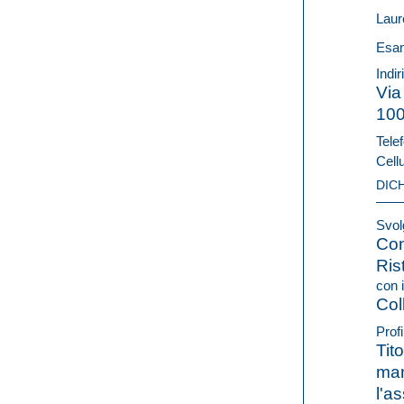
Laur
Esam
Indir
Via
10
Telef
Cell
DIC
Svolg
Con
Ris
con i
Col
Profi
Tit
man
l'a