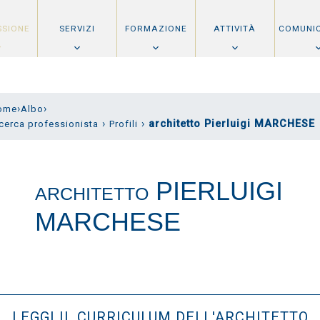
SSIONE
SERVIZI
FORMAZIONE
ATTIVITÀ
COMUNI
›
›
ome
Albo
›
›
architetto Pierluigi MARCHESE
cerca professionista
Profili
PIERLUIGI
ARCHITETTO
MARCHESE
LEGGI IL CURRICULUM DELL'ARCHITETTO