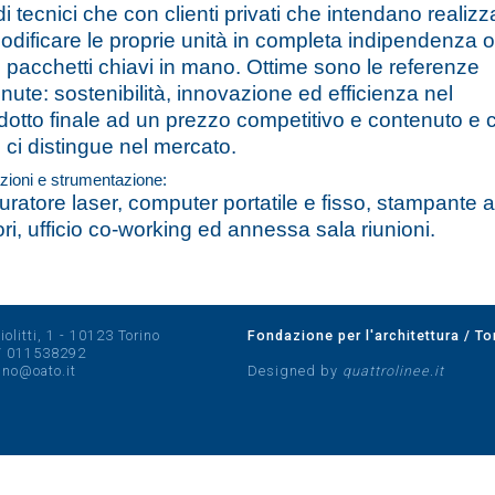
di tecnici che con clienti privati che intendano realizz
odificare le proprie unità in completa indipendenza o
 pacchetti chiavi in mano. Ottime sono le referenze
enute: sostenibilità, innovazione ed efficienza nel
dotto finale ad un prezzo competitivo e contenuto e c
 ci distingue nel mercato.
zioni e strumentazione:
uratore laser, computer portatile e fisso, stampante a
ori, ufficio co-working ed annessa sala riunioni.
olitti, 1 - 10123 Torino
Fondazione per l'architettura / To
/
011538292
rino@oato.it
Designed by
quattrolinee.it