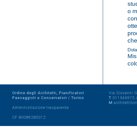
stu
o m
con
ott
pro
che
Dota
Mis
col
Ordine degli Architetti, Pianificatori
Via Giovanni Gi
Paesaggisti e Conservatori / Torino
T
011546975
M
architettito
Amministrazione trasparente
CF 80089280012