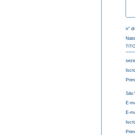
n° di
Nato
TITO
sezi
Iscri
Prim
Sit
E-ma
E-ma
Iscri
Prim