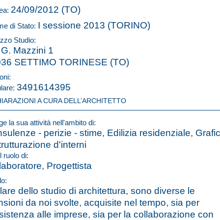
24/09/2012 (TO)
ea:
I sessione 2013 (TORINO)
e di Stato:
izzo Studio:
 G. Mazzini 1
036 SETTIMO TORINESE (TO)
oni:
3491614395
ulare:
HIARAZIONI A CURA DELL’ARCHITETTO
e la sua attività nell'ambito di:
sulenze - perizie - stime, Edilizia residenziale, Grafi
trutturazione d'interni
l ruolo di:
laboratore, Progettista
lo:
olare dello studio di architettura, sono diverse le
sioni da noi svolte, acquisite nel tempo, sia per
ssistenza alle imprese, sia per la collaborazione con