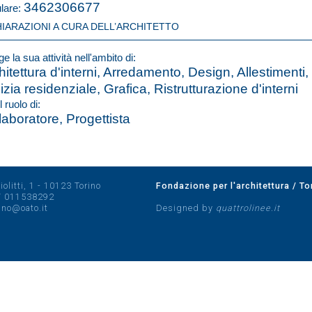
3462306677
ulare:
HIARAZIONI A CURA DELL’ARCHITETTO
e la sua attività nell'ambito di:
hitettura d'interni, Arredamento, Design, Allestimenti,
lizia residenziale, Grafica, Ristrutturazione d'interni
l ruolo di:
laboratore, Progettista
olitti, 1 - 10123 Torino
Fondazione per l'architettura / To
/
011538292
rino@oato.it
Designed by
quattrolinee.it