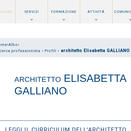
SSIONE
SERVIZI
FORMAZIONE
ATTIVITÀ
COMUNI
›
›
ome
Albo
›
›
architetto Elisabetta GALLIANO
cerca professionista
Profili
ELISABETTA
ARCHITETTO
GALLIANO
LEGGI IL CURRICULUM DELL'ARCHITETTO