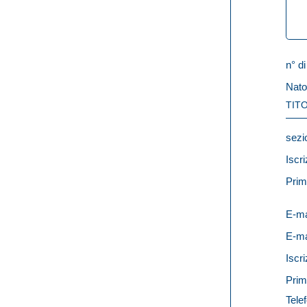
n° di
Nato
TITO
sezi
Iscri
Prim
E-ma
E-ma
Iscri
Prim
Telef