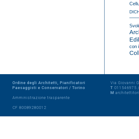
Cell
DIC
Svolg
Arc
Edi
con i
Col
Ordine degli Architetti, Pianificatori
Via Giovanni Gi
Paesaggisti e Conservatori / Torino
T
011546975
M
architettito
Amministrazione trasparente
CF 80089280012