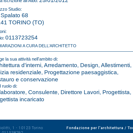
25/01/2012
a iscrizione all'Albo:
izzo Studio:
 Spalato 68
141 TORINO (TO)
oni:
0113723254
io:
HIARAZIONI A CURA DELL’ARCHITETTO
e la sua attività nell'ambito di:
hitettura d'interni, Arredamento, Design, Allestimenti,
lizia residenziale, Progettazione paesaggistica,
tauro e conservazione
l ruolo di:
laboratore, Consulente, Direttore Lavori, Progettista,
gettista incaricato
olitti, 1 - 10123 Torino
Fondazione per l'architettura / To
/
011538292