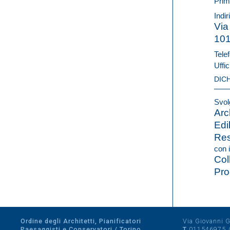
Prim
Indir
Via
10
Telef
Uffic
DIC
Svolg
Arc
Edi
Res
con i
Col
Pro
Ordine degli Architetti, Pianificatori
Via Giovanni Gi
Paesaggisti e Conservatori / Torino
T
011546975