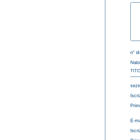
n° di
Nato
TITO
sezi
Iscri
Prim
E-ma
Iscri