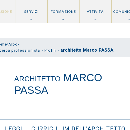
SSIONE
SERVIZI
FORMAZIONE
ATTIVITÀ
COMUNI
›
›
ome
Albo
›
›
architetto Marco PASSA
cerca professionista
Profili
MARCO
ARCHITETTO
PASSA
LEGGI IL CURRICULUM DELL'ARCHITETTO