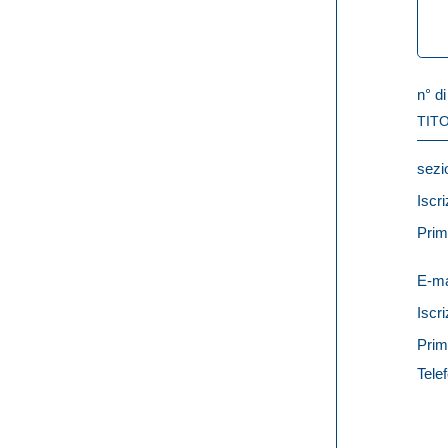
n° di
TITO
sezi
Iscri
Prim
E-ma
Iscri
Prim
Telef