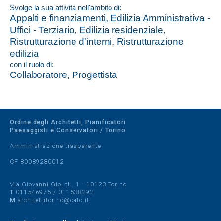
Svolge la sua attività nell'ambito di:
Appalti e finanziamenti, Edilizia Amministrativa -
Uffici - Terziario, Edilizia residenziale,
Ristrutturazione d'interni, Ristrutturazione
edilizia
con il ruolo di:
Collaboratore, Progettista
Ordine degli Architetti, Pianificatori
Paesaggisti e Conservatori / Torino
Amministrazione trasparente
CF 80089280012
Via Giovanni Giolitti, 1 - 10123 Torino
T
011546975
/
011538292
M
architettitorino@oato.it