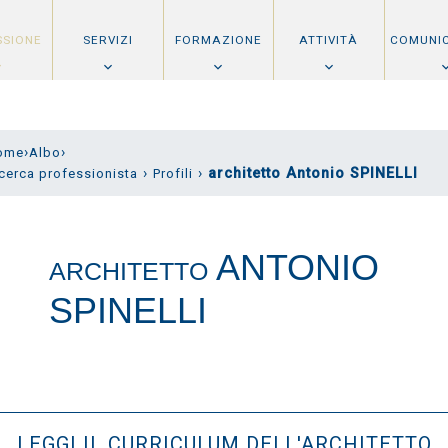
SSIONE
SERVIZI
FORMAZIONE
ATTIVITÀ
COMUNI
›
›
ome
Albo
›
›
architetto Antonio SPINELLI
cerca professionista
Profili
ANTONIO
ARCHITETTO
SPINELLI
LEGGI IL CURRICULUM DELL'ARCHITETTO