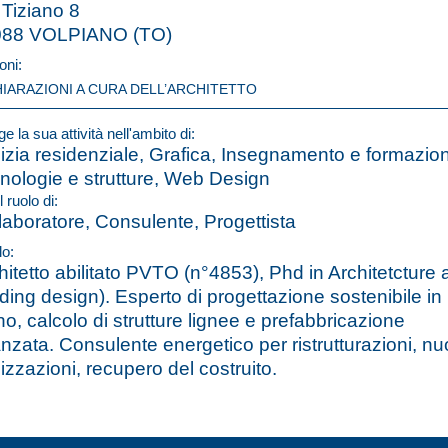
 Tiziano 8
088 VOLPIANO (TO)
oni:
HIARAZIONI A CURA DELL’ARCHITETTO
e la sua attività nell'ambito di:
lizia residenziale, Grafica, Insegnamento e formazio
nologie e strutture, Web Design
l ruolo di:
laboratore, Consulente, Progettista
lo:
hitetto abilitato PVTO (n°4853), Phd in Architetcture
lding design). Esperto di progettazione sostenibile in
no, calcolo di strutture lignee e prefabbricazione
nzata. Consulente energetico per ristrutturazioni, n
lizzazioni, recupero del costruito.