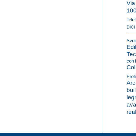
Via
10
Telef
DIC
Svolg
Edi
Tec
con i
Col
Profi
Arc
bui
leg
ava
rea