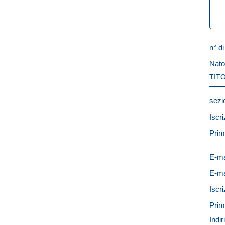
n° di
Nato
TITO
sezi
Iscri
Prim
E-ma
E-ma
Iscri
Prim
Indir