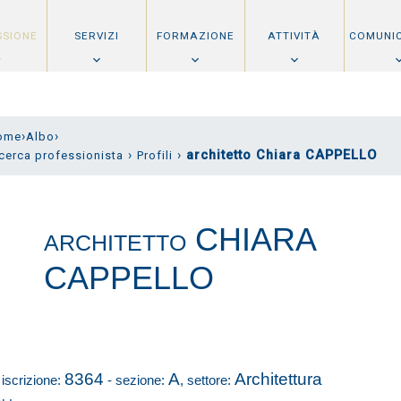
SSIONE
SERVIZI
FORMAZIONE
ATTIVITÀ
COMUNI
›
›
ome
Albo
›
›
architetto Chiara CAPPELLO
cerca professionista
Profili
CHIARA
ARCHITETTO
CAPPELLO
8364
A
Architettura
 iscrizione:
- sezione:
, settore: