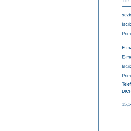
TITO
sezi
Iscri
Prim
E-ma
E-ma
Iscri
Prim
Telef
DIC
15,1