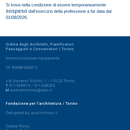
Si trova nella condizione di essere temporaneamente
sospeso
dall'esercizio della professione a far data dal
01/08/2026.
Ordine degli Architetti, Pianificatori
Paesaggisti e Conservatori / Torino
Amministrazione trasparente
CF 80089280012
Via Giovanni Giolitti, 1 - 10123 Torino
T
011546975
/
011538292
M
architettitorino@oato.it
Fondazione per l'architettura / Torino
Designed by
quattrolinee.it
Cookie Policy