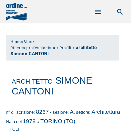
›
›
Home
Albo
›
›
architetto
Ricerca professionista
Profili
Simone CANTONI
SIMONE
ARCHITETTO
CANTONI
8267
A
Architettura
n° di iscrizione:
- sezione:
, settore:
1978
TORINO (TO)
Nato nel
a
TITOLI