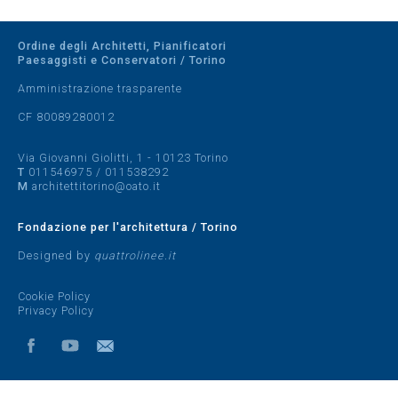
Ordine degli Architetti, Pianificatori
Paesaggisti e Conservatori / Torino
Amministrazione trasparente
CF 80089280012
Via Giovanni Giolitti, 1 - 10123 Torino
T
011546975
/
011538292
M
architettitorino@oato.it
Fondazione per l'architettura / Torino
Designed by
quattrolinee.it
Cookie Policy
Privacy Policy