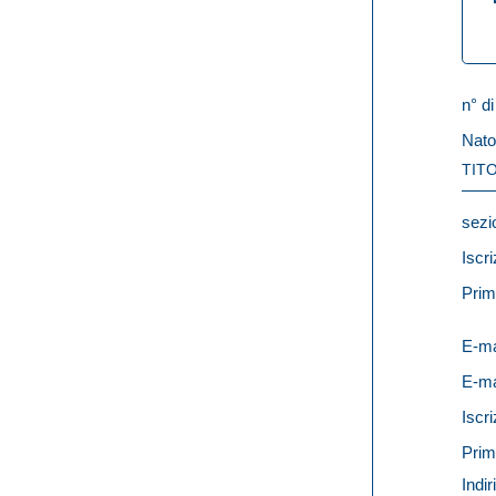
n° di
Nato
TITO
sezi
Iscri
Prim
E-ma
E-ma
Iscri
Prim
Indir