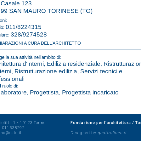
 Casale 123
099 SAN MAURO TORINESE (TO)
oni:
011/8224315
io:
328/9274528
ulare:
HIARAZIONI A CURA DELL’ARCHITETTO
e la sua attività nell'ambito di:
hitettura d'interni, Edilizia residenziale, Ristrutturazi
terni, Ristrutturazione edilizia, Servizi tecnici e
fessionali
l ruolo di:
laboratore, Progettista, Progettista incaricato
olitti, 1 - 10123 Torino
Fondazione per l'architettura / To
/
011538292
rino@oato.it
Designed by
quattrolinee.it