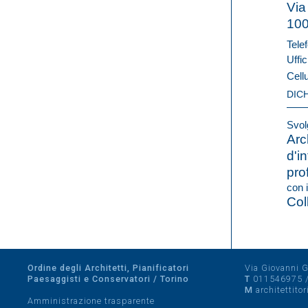
Via
10
Telef
Uffic
Cell
DIC
Svolg
Arc
d'in
pro
con i
Col
Ordine degli Architetti, Pianificatori
Via Giovanni Gi
Paesaggisti e Conservatori / Torino
T
011546975
M
architettito
Amministrazione trasparente