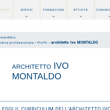
SSIONE
SERVIZI
FORMAZIONE
ATTIVITÀ
COMUNI
›
›
ome
Albo
›
›
architetto Ivo MONTALDO
cerca professionista
Profili
IVO
ARCHITETTO
MONTALDO
LEGGI IL CURRICULUM DELL'ARCHITETTO IV