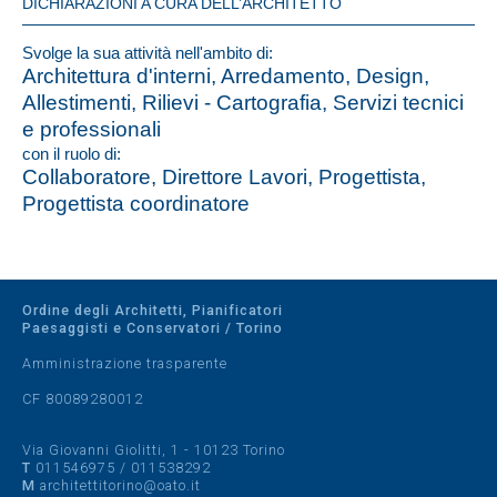
DICHIARAZIONI A CURA DELL’ARCHITETTO
Svolge la sua attività nell'ambito di:
Architettura d'interni, Arredamento, Design,
Allestimenti, Rilievi - Cartografia, Servizi tecnici
e professionali
con il ruolo di:
Collaboratore, Direttore Lavori, Progettista,
Progettista coordinatore
Ordine degli Architetti, Pianificatori
Paesaggisti e Conservatori / Torino
Amministrazione trasparente
CF 80089280012
Via Giovanni Giolitti, 1 - 10123 Torino
T
011546975
/
011538292
M
architettitorino@oato.it