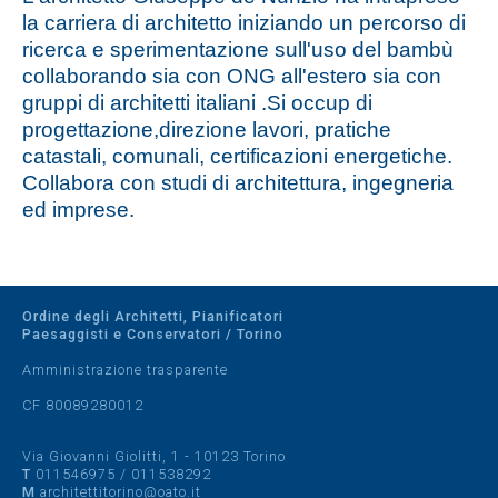
la carriera di architetto iniziando un percorso di
ricerca e sperimentazione sull'uso del bambù
collaborando sia con ONG all'estero sia con
gruppi di architetti italiani .Si occup di
progettazione,direzione lavori, pratiche
catastali, comunali, certificazioni energetiche.
Collabora con studi di architettura, ingegneria
ed imprese.
Ordine degli Architetti, Pianificatori
Paesaggisti e Conservatori / Torino
Amministrazione trasparente
CF 80089280012
Via Giovanni Giolitti, 1 - 10123 Torino
T
011546975
/
011538292
M
architettitorino@oato.it