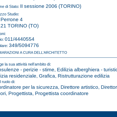
II sessione 2006 (TORINO)
e di Stato:
izzo Studio:
 Perrone 4
121 TORINO (TO)
oni:
011/4440554
io:
349/5094776
ulare:
HIARAZIONI A CURA DELL’ARCHITETTO
e la sua attività nell'ambito di:
sulenze - perizie - stime, Edilizia alberghiera - turisti
lizia residenziale, Grafica, Ristrutturazione edilizia
l ruolo di:
rdinatore per la sicurezza, Direttore artistico, Diretto
ori, Progettista, Progettista coordinatore