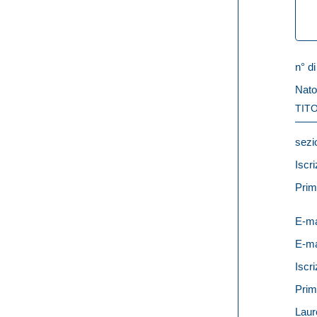
n° di
Nato
TITO
sezi
Iscri
Prim
E-ma
E-ma
Iscri
Prim
Laur