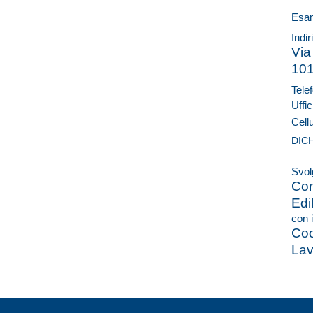
Esam
Indir
Via
10
Telef
Uffic
Cell
DIC
Svolg
Con
Edi
con i
Coo
Lav