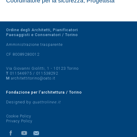
Coordinatore per la sicurezza, Progettista
Ordine degli Architetti, Pianificatori
Paesaggisti e Conservatori / Torino
Amministrazione trasparente
CF 80089280012
Via Giovanni Giolitti, 1 - 10123 Torino
T
011546975
/
011538292
M
architettitorino@oato.it
Fondazione per l'architettura / Torino
Designed by
quattrolinee.it
Cookie Policy
Privacy Policy