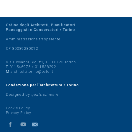
Ordine degli Architetti, Pianificatori
Paesaggisti e Conservatori / Torino
Amministrazione trasparente
CF 80089280012
Via Giovanni Giolitti, 1 - 10123 Torino
T
011546975
/
011538292
M
architettitorino@oato.it
Fondazione per l'architettura / Torino
Designed by
quattrolinee.it
Cookie Policy
Privacy Policy