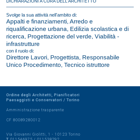
DICHIARAZIONI A CURA DELL’ARCHITETTO
Svolge la sua attività nell'ambito di:
Appalti e finanziamenti, Arredo e
riqualificazione urbana, Edilizia scolastica e di
ricerca, Progettazione del verde, Viabilità -
infrastrutture
con il ruolo di:
Direttore Lavori, Progettista, Responsabile
Unico Procedimento, Tecnico istruttore
Ordine degli Architetti, Pianificatori
Paesaggisti e Conservatori / Torino
Amministrazione trasparente
CF 80089280012
Via Giovanni Giolitti, 1 - 10123 Torino
T
011546975
/
011538292