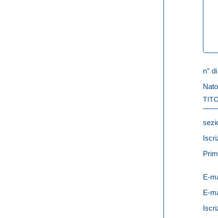
n° di
Nato
TITO
sezi
Iscri
Prim
E-ma
E-ma
Iscri