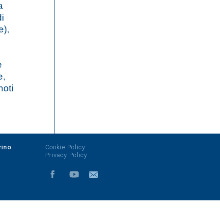
a
i
e),
e
e,
noti
rino
Cookie Policy
Privacy Policy