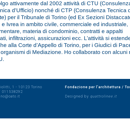
lgo attivamente dal 2002 attività di CTU (Consulenz
nica d'Ufficio) nonché di CTP (Consulenza Tecnica d
te) per il Tribunale di Torino (ed Ex Sezioni Distaccat
i e Ivrea in ambito civile, commerciale ed industriale,
limentare, materia di condominio, contratti e appalti
ati, infiltrazioni, assicurazioni ecc. L’attività si estend
he alla Corte d’Appello di Torino, per i Giudici di Pac
 organismi di Mediazione. Ho collaborato con alcuni 
U.
olitti, 1 - 10123 Torino
Fondazione per l'architettura / To
/
011538292
rino@oato.it
Designed by
quattrolinee.it