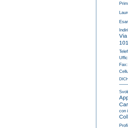
Prim
Laur
Esam
Indir
Via
10
Telef
Uffic
Fax
Cell
DIC
Svolg
App
Car
con i
Col
Profi