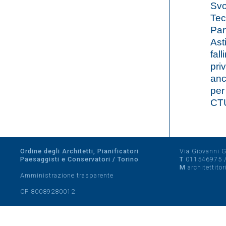
Svo
Tec
Par
Ast
fal
priv
anc
per
CT
Ordine degli Architetti, Pianificatori
Via Giovanni Gi
Paesaggisti e Conservatori / Torino
T
011546975
M
architettito
Amministrazione trasparente
CF 80089280012