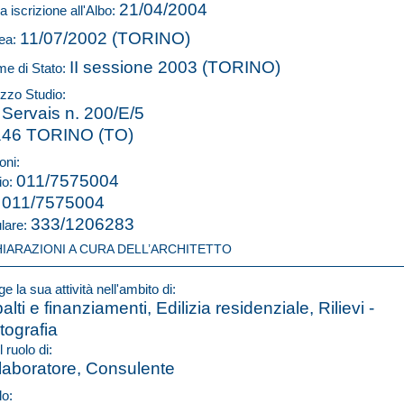
21/04/2004
a iscrizione all'Albo:
11/07/2002 (TORINO)
ea:
II sessione 2003 (TORINO)
e di Stato:
izzo Studio:
 Servais n. 200/E/5
146 TORINO (TO)
oni:
011/7575004
io:
011/7575004
:
333/1206283
ulare:
HIARAZIONI A CURA DELL’ARCHITETTO
e la sua attività nell'ambito di:
alti e finanziamenti, Edilizia residenziale, Rilievi -
tografia
l ruolo di:
laboratore, Consulente
lo: