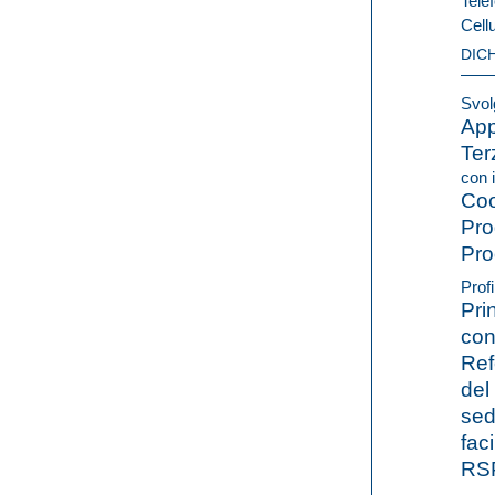
Telef
Cell
DIC
Svolg
App
Ter
con i
Coo
Pro
Pro
Profi
Pri
con
Ref
del
sed
fac
RS