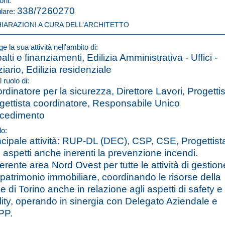
oni:
338/7260270
ulare:
HIARAZIONI A CURA DELL’ARCHITETTO
e la sua attività nell'ambito di:
alti e finanziamenti, Edilizia Amministrativa - Uffici -
ziario, Edilizia residenziale
l ruolo di:
rdinatore per la sicurezza, Direttore Lavori, Progettis
gettista coordinatore, Responsabile Unico
cedimento
lo:
ncipale attività: RUP-DL (DEC), CSP, CSE, Progettist
 aspetti anche inerenti la prevenzione incendi.
erente area Nord Ovest per tutte le attività di gestion
 patrimonio immobiliare, coordinando le risorse della
e di Torino anche in relazione agli aspetti di safety e
ility, operando in sinergia con Delegato Aziendale e
PP.