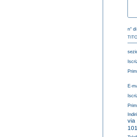
n° di
TITO
sezi
Iscri
Prim
E-ma
Iscri
Prim
Indir
via
10