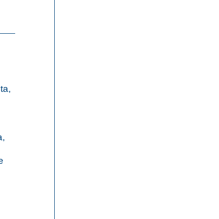
ta,
a,
e