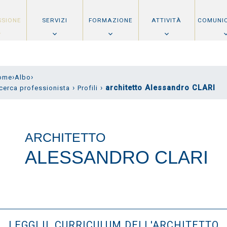
SSIONE
SERVIZI
FORMAZIONE
ATTIVITÀ
COMUNI
›
›
ome
Albo
›
›
architetto Alessandro CLARI
cerca professionista
Profili
ARCHITETTO
ALESSANDRO CLARI
LEGGI IL CURRICULUM DELL'ARCHITETTO