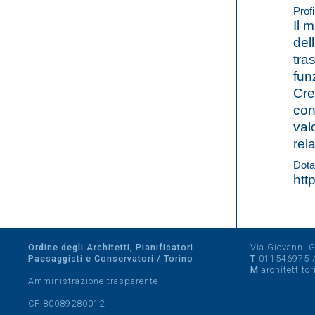
Profi
Il 
dell
tra
fun
Cre
con
val
rel
Dota
htt
Ordine degli Architetti, Pianificatori
Via Giovanni Gi
Paesaggisti e Conservatori / Torino
T
011546975
M
architettito
Amministrazione trasparente
CF 80089280012