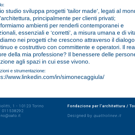
lo:
mio studio sviluppa progetti 'tailor made', legati al mo
’architettura, principalmente per clienti privati;
sformiamo ambienti per renderli contemporanei e
zionali, essenziali e ‘corretti’, a misura umana e di vit
diamo nei progetti che crescono attraverso il dialogo
tinuo e costruttivo con committente e operatori. Il rea
ore della mia professione? Il benessere delle person
azione agli spazi in cui esse vivono.
zioni e strumentazione:
ps://www.linkedin.com/in/simonecaggiula/
olitti, 1 - 10123 Torino
Fondazione per l'architettura / To
/
011538292
rino@oato.it
Designed by
quattrolinee.it