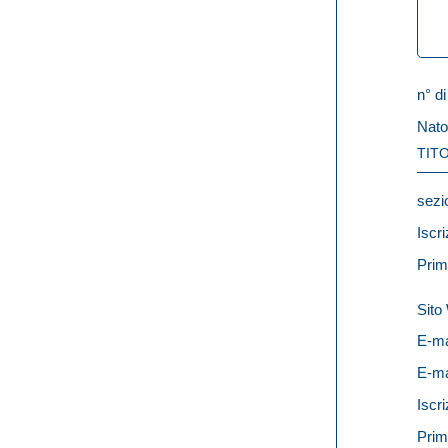
n° di
Nato
TITO
sezi
Iscri
Prim
Sit
E-ma
E-ma
Iscri
Prim