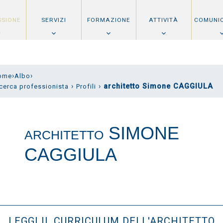
SSIONE
SERVIZI
FORMAZIONE
ATTIVITÀ
COMUNI
›
›
ome
Albo
›
›
architetto Simone CAGGIULA
cerca professionista
Profili
SIMONE
ARCHITETTO
CAGGIULA
LEGGI IL CURRICULUM DELL'ARCHITETTO