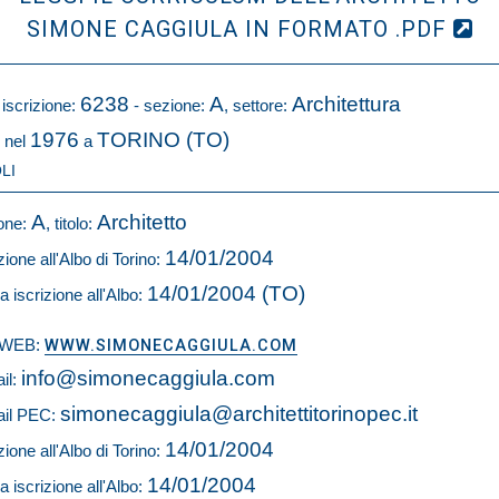
SIMONE CAGGIULA IN FORMATO .PDF
6238
A
Architettura
 iscrizione:
- sezione:
, settore:
1976
TORINO (TO)
 nel
a
LI
A
Architetto
one:
, titolo:
14/01/2004
zione all'Albo di Torino:
14/01/2004 (TO)
a iscrizione all'Albo:
o WEB:
WWW.SIMONECAGGIULA.COM
info@simonecaggiula.com
il:
simonecaggiula@architettitorinopec.it
il PEC:
14/01/2004
zione all'Albo di Torino:
14/01/2004
a iscrizione all'Albo: