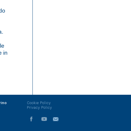
ndo
a.
le
e in
rino
Cookie Policy
Privacy Policy