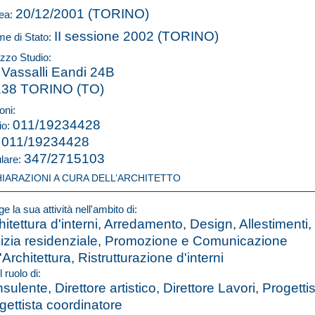
20/12/2001 (TORINO)
ea:
II sessione 2002 (TORINO)
e di Stato:
izzo Studio:
 Vassalli Eandi 24B
138 TORINO (TO)
oni:
011/19234428
io:
011/19234428
:
347/2715103
ulare:
HIARAZIONI A CURA DELL’ARCHITETTO
e la sua attività nell'ambito di:
hitettura d'interni, Arredamento, Design, Allestimenti,
lizia residenziale, Promozione e Comunicazione
l'Architettura, Ristrutturazione d'interni
l ruolo di:
sulente, Direttore artistico, Direttore Lavori, Progettis
gettista coordinatore