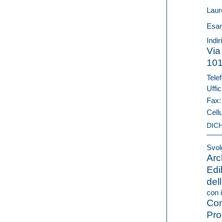
Laur
Esam
Indir
Via
10
Telef
Uffic
Fax
Cell
DIC
Svolg
Arc
Edi
del
con i
Con
Pro