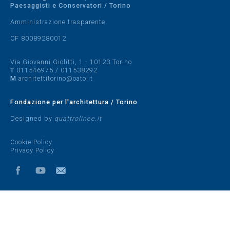
Paesaggisti e Conservatori / Torino
Amministrazione trasparente
CF 80089280012
Via Giovanni Giolitti, 1 - 10123 Torino
T
011546975
/
011538292
M
architettitorino@oato.it
Fondazione per l'architettura / Torino
Designed by
quattrolinee.it
Cookie Policy
Privacy Policy