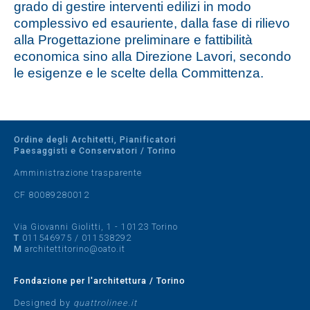
grado di gestire interventi edilizi in modo
complessivo ed esauriente, dalla fase di rilievo
alla Progettazione preliminare e fattibilità
economica sino alla Direzione Lavori, secondo
le esigenze e le scelte della Committenza.
Ordine degli Architetti, Pianificatori
Paesaggisti e Conservatori / Torino
Amministrazione trasparente
CF 80089280012
Via Giovanni Giolitti, 1 - 10123 Torino
T
011546975
/
011538292
M
architettitorino@oato.it
Fondazione per l'architettura / Torino
Designed by
quattrolinee.it