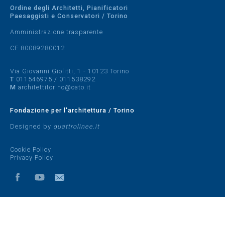
Ordine degli Architetti, Pianificatori
Paesaggisti e Conservatori / Torino
Amministrazione trasparente
CF 80089280012
Via Giovanni Giolitti, 1 - 10123 Torino
T
011546975
/
011538292
M
architettitorino@oato.it
Fondazione per l'architettura / Torino
Designed by
quattrolinee.it
Cookie Policy
Privacy Policy