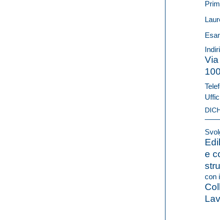
Prim
Laur
Esam
Indir
Via
10
Telef
Uffic
DIC
Svolg
Edi
e c
str
con i
Col
Lav