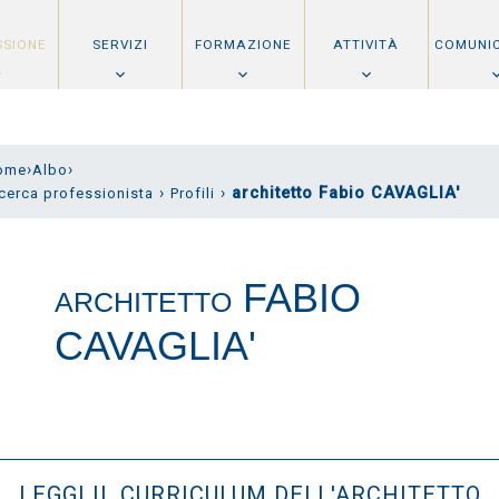
SSIONE
SERVIZI
FORMAZIONE
ATTIVITÀ
COMUNI
›
›
ome
Albo
›
›
architetto Fabio CAVAGLIA'
cerca professionista
Profili
FABIO
ARCHITETTO
CAVAGLIA'
LEGGI IL CURRICULUM DELL'ARCHITETTO