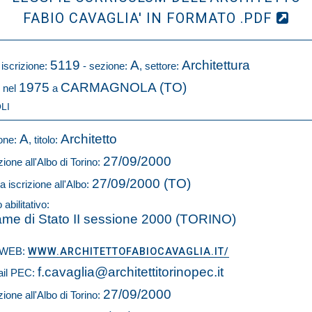
FABIO CAVAGLIA' IN FORMATO .PDF
5119
A
Architettura
 iscrizione:
- sezione:
, settore:
1975
CARMAGNOLA (TO)
 nel
a
LI
A
Architetto
one:
, titolo:
27/09/2000
zione all'Albo di Torino:
27/09/2000 (TO)
a iscrizione all'Albo:
o abilitativo:
me di Stato II sessione 2000 (TORINO)
o WEB:
WWW.ARCHITETTOFABIOCAVAGLIA.IT/
f.cavaglia@architettitorinopec.it
il PEC:
27/09/2000
zione all'Albo di Torino: