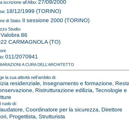
27/09/2000
a iscrizione all'Albo:
18/12/1999 (TORINO)
ea:
II sessione 2000 (TORINO)
e di Stato:
izzo Studio:
 Valobra 86
022 CARMAGNOLA (TO)
oni:
011/2070941
io:
HIARAZIONI A CURA DELL’ARCHITETTO
e la sua attività nell'ambito di:
lizia residenziale, Insegnamento e formazione, Rest
onservazione, Ristrutturazione edilizia, Tecnologie e
utture
l ruolo di:
laudatore, Coordinatore per la sicurezza, Direttore
ori, Progettista, Strutturista