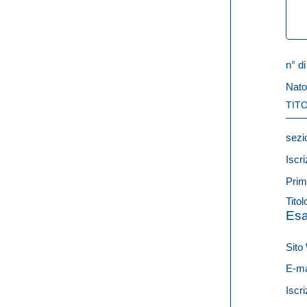
n° di
Nato
TITO
sezi
Iscri
Prim
Titol
Esa
Sit
E-ma
Iscri