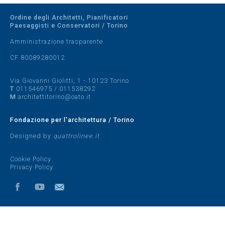
Ordine degli Architetti, Pianificatori
Paesaggisti e Conservatori / Torino
Amministrazione trasparente
CF 80089280012
Via Giovanni Giolitti, 1 - 10123 Torino
T
011546975
/
011538292
M
architettitorino@oato.it
Fondazione per l'architettura / Torino
Designed by
quattrolinee.it
Cookie Policy
Privacy Policy