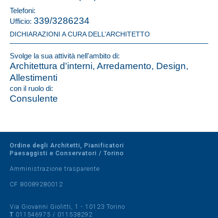
Telefoni:
339/3286234
Ufficio:
DICHIARAZIONI A CURA DELL’ARCHITETTO
Svolge la sua attività nell'ambito di:
Architettura d'interni, Arredamento, Design,
Allestimenti
con il ruolo di:
Consulente
Ordine degli Architetti, Pianificatori
Paesaggisti e Conservatori / Torino
Amministrazione trasparente
CF 80089280012
Via Giovanni Giolitti, 1 - 10123 Torino
T
011546975
/
011538292