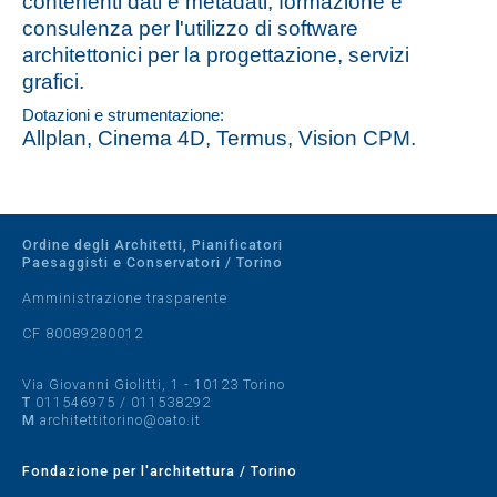
contenenti dati e metadati; formazione e
consulenza per l'utilizzo di software
architettonici per la progettazione, servizi
grafici.
Dotazioni e strumentazione:
Allplan, Cinema 4D, Termus, Vision CPM.
Ordine degli Architetti, Pianificatori
Paesaggisti e Conservatori / Torino
Amministrazione trasparente
CF 80089280012
Via Giovanni Giolitti, 1 - 10123 Torino
T
011546975
/
011538292
M
architettitorino@oato.it
Fondazione per l'architettura / Torino