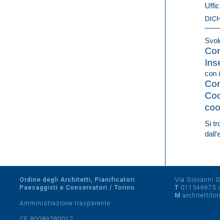
Uffic
DIC
Svolg
Con
Ins
con i
Con
Coo
coo
Si t
dall
Ordine degli Architetti, Pianificatori
Via Giovanni Gi
Paesaggisti e Conservatori / Torino
T
011546975
M
architettito
Amministrazione trasparente
CF 80089280012