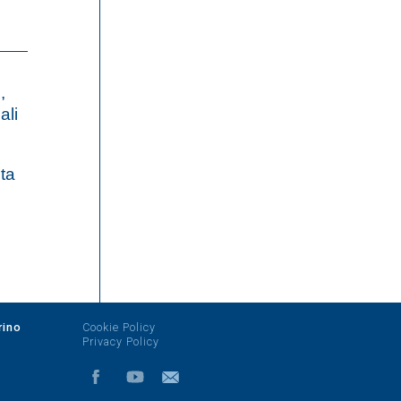
,
ali
sta
rino
Cookie Policy
Privacy Policy