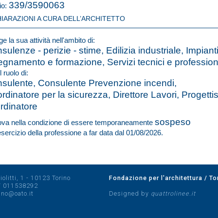
339/3590063
io:
HIARAZIONI A CURA DELL’ARCHITETTO
e la sua attività nell'ambito di:
sulenze - perizie - stime, Edilizia industriale, Impianti
egnamento e formazione, Servizi tecnici e profession
l ruolo di:
sulente, Consulente Prevenzione incendi,
rdinatore per la sicurezza, Direttore Lavori, Progetti
rdinatore
sospeso
rova nella condizione di essere temporaneamente
'esercizio della professione a far data dal 01/08/2026.
olitti, 1 - 10123 Torino
Fondazione per l'architettura / To
/
011538292
rino@oato.it
Designed by
quattrolinee.it