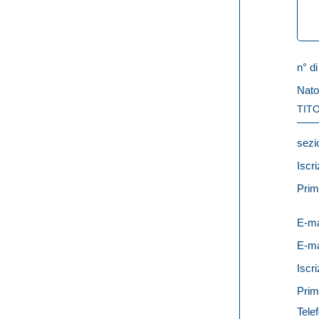
n° di
Nato
TITO
sezi
Iscri
Prim
E-ma
E-ma
Iscri
Prim
Telef