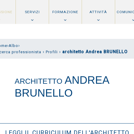
SSIONE
SERVIZI
FORMAZIONE
ATTIVITÀ
COMUNI
›
›
ome
Albo
›
›
architetto Andrea BRUNELLO
cerca professionista
Profili
ANDREA
ARCHITETTO
BRUNELLO
LEGGI IL CURRICULUM DELL'ARCHITETTO