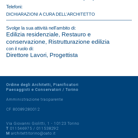
Telefoni:
DICHIARAZIONI A CURA DELL’ARCHITETTO
Svolge la sua attività nell'ambito di:
Edilizia residenziale, Restauro e
conservazione, Ristrutturazione edilizia
con il ruolo di:
Direttore Lavori, Progettista
Ordine degli Architetti, Pianificatori
Paesaggisti e Conservatori / Torino
Amministrazione trasparente
CF 80089280012
Via Giovanni Giolitti, 1 - 10123 Torino
T
011546975
/
011538292
M
architettitorino@oato.it