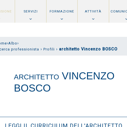
SSIONE
SERVIZI
FORMAZIONE
ATTIVITÀ
COMUNI
›
›
ome
Albo
›
›
architetto Vincenzo BOSCO
cerca professionista
Profili
VINCENZO
ARCHITETTO
BOSCO
LEGGI IL CURRICULUM DELL'ARCHITETTO