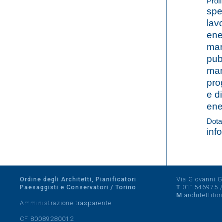
Profi
spe
lav
ener
man
pub
man
pro
e d
ene
Dota
inf
Ordine degli Architetti, Pianificatori
Via Giovanni Gi
Paesaggisti e Conservatori / Torino
T
011546975
M
architettito
Amministrazione trasparente
CF 80089280012