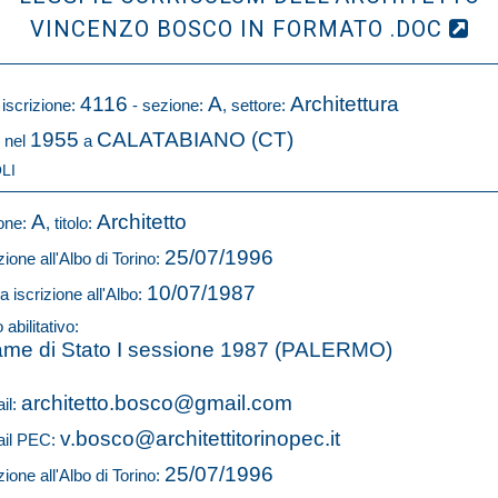
VINCENZO BOSCO IN FORMATO .DOC
4116
A
Architettura
 iscrizione:
- sezione:
, settore:
1955
CALATABIANO (CT)
 nel
a
LI
A
Architetto
one:
, titolo:
25/07/1996
zione all'Albo di Torino:
10/07/1987
a iscrizione all'Albo:
o abilitativo:
me di Stato I sessione 1987 (PALERMO)
architetto.bosco@gmail.com
il:
v.bosco@architettitorinopec.it
il PEC:
25/07/1996
zione all'Albo di Torino: