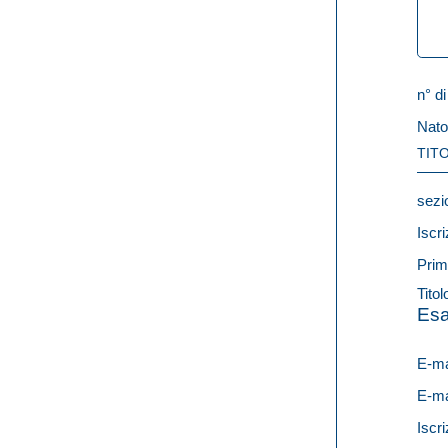
n° di
Nato
TITO
sezi
Iscri
Prim
Titol
Esa
E-ma
E-ma
Iscri