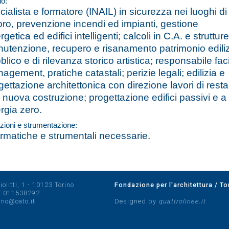
lo:
cialista e formatore (INAIL) in sicurezza nei luoghi di
oro, prevenzione incendi ed impianti, gestione
getica ed edifici intelligenti; calcoli in C.A. e strutture
utenzione, recupero e risanamento patrimonio edili
blico e di rilevanza storico artistica; responsabile faci
agement, pratiche catastali; perizie legali; edilizia e
gettazione architettonica con direzione lavori di rest
i nuova costruzione; progettazione edifici passivi e a
rgia zero.
zioni e strumentazione:
ormatiche e strumentali necessarie.
olitti, 1 - 10123 Torino
Fondazione per l'architettura / To
/
011538292
rino@oato.it
Designed by
quattrolinee.it