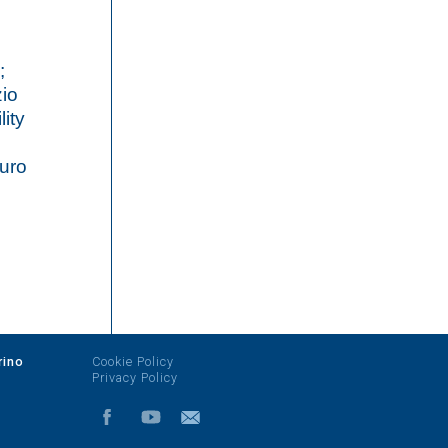
;
zio
lity
auro
rino
Cookie Policy
Privacy Policy