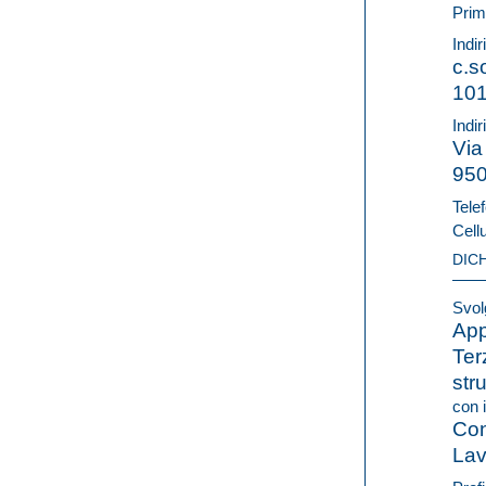
Prim
Indi
c.s
10
Indir
Via
95
Telef
Cell
DIC
Svolg
App
Ter
str
con i
Con
Lav