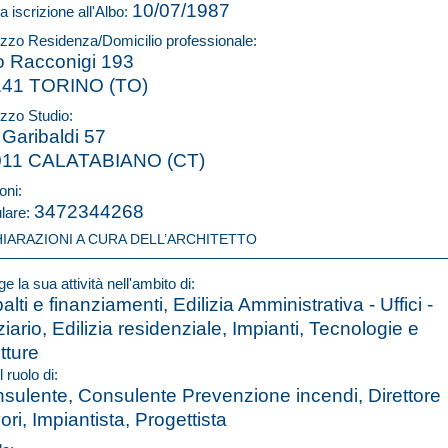
10/07/1987
a iscrizione all'Albo:
rizzo Residenza/Domicilio professionale:
o Racconigi 193
141 TORINO (TO)
izzo Studio:
 Garibaldi 57
011 CALATABIANO (CT)
oni:
3472344268
ulare:
HIARAZIONI A CURA DELL’ARCHITETTO
e la sua attività nell'ambito di:
alti e finanziamenti, Edilizia Amministrativa - Uffici -
ziario, Edilizia residenziale, Impianti, Tecnologie e
utture
l ruolo di:
sulente, Consulente Prevenzione incendi, Direttore
ori, Impiantista, Progettista