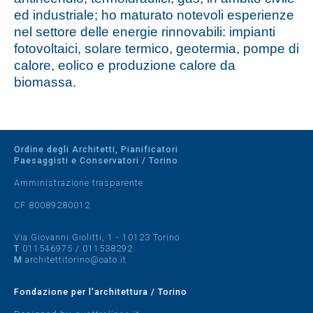
ed industriale; ho maturato notevoli esperienze
nel settore delle energie rinnovabili: impianti
fotovoltaici, solare termico, geotermia, pompe di
calore, eolico e produzione calore da
biomassa.
Ordine degli Architetti, Pianificatori
Paesaggisti e Conservatori / Torino
Amministrazione trasparente
CF 80089280012
Via Giovanni Giolitti, 1 - 10123 Torino
T
011546975
/
011538292
M
architettitorino@oato.it
Fondazione per l'architettura / Torino