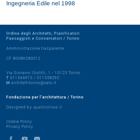
Ingegneria Edile nel 1998
Ordine degli Architetti, Pianificatori
Paesaggisti e Conservatori / Torino
Amministrazione trasparente
CF 80089280012
Via Giovanni Giolitti, 1 - 10123 Torino
T
011546975
/
011538292
M
architettitorino@oato.it
Fondazione per l'architettura / Torino
Designed by
quattrolinee.it
Cookie Policy
Privacy Policy