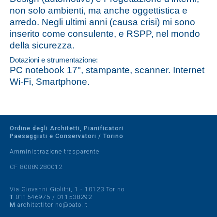
non solo ambienti, ma anche oggettistica e
arredo. Negli ultimi anni (causa crisi) mi sono
inserito come consulente, e RSPP, nel mondo
della sicurezza.
Dotazioni e strumentazione:
PC notebook 17", stampante, scanner. Internet
Wi-Fi, Smartphone.
Ordine degli Architetti, Pianificatori
Paesaggisti e Conservatori / Torino
Amministrazione trasparente
CF 80089280012
Via Giovanni Giolitti, 1 - 10123 Torino
T
011546975
/
011538292
M
architettitorino@oato.it