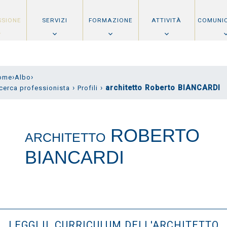
SSIONE
SERVIZI
FORMAZIONE
ATTIVITÀ
COMUNI
›
›
ome
Albo
›
›
architetto Roberto BIANCARDI
cerca professionista
Profili
ROBERTO
ARCHITETTO
BIANCARDI
LEGGI IL CURRICULUM DELL'ARCHITETTO