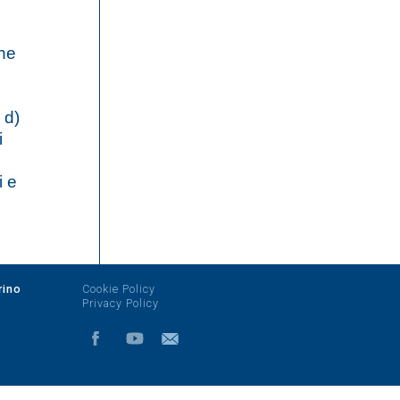
one
 d)
i
i e
rino
Cookie Policy
Privacy Policy