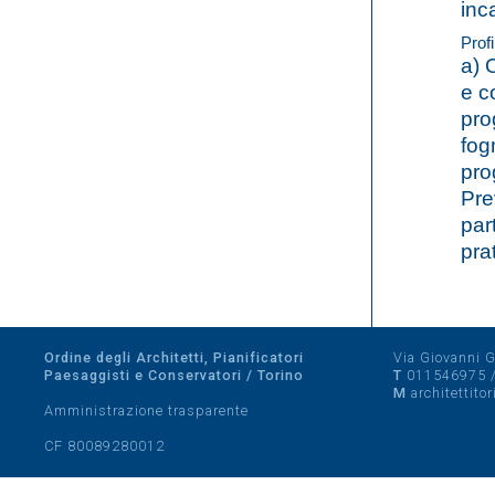
inc
Profi
a) 
e c
pro
fog
pro
Pre
part
pra
Ordine degli Architetti, Pianificatori
Via Giovanni Gi
Paesaggisti e Conservatori / Torino
T
011546975
M
architettito
Amministrazione trasparente
CF 80089280012