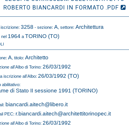
ROBERTO BIANCARDI IN FORMATO .PDF
3258
A
Architettura
 iscrizione:
- sezione:
, settore:
1964
TORINO (TO)
 nel
a
LI
A
Architetto
one:
, titolo:
26/03/1992
zione all'Albo di Torino:
26/03/1992 (TO)
a iscrizione all'Albo:
o abilitativo:
me di Stato II sessione 1991 (TORINO)
biancardi.aitech@libero.it
il:
r.biancardi.aitech@architettitorinopec.it
il PEC:
26/03/1992
zione all'Albo di Torino: