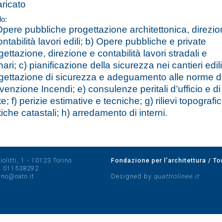
aricato
lo:
Opere pubbliche progettazione architettonica, direzi
ontabilità lavori edili; b) Opere pubbliche e private
gettazione, direzione e contabilità lavori stradali e
nari; c) pianificazione della sicurezza nei cantieri edili
gettazione di sicurezza e adeguamento alle norme d
venzione Incendi; e) consulenze peritali d’ufficio e di
e; f) perizie estimative e tecniche; g) rilievi topografic
tiche catastali; h) arredamento di interni.
olitti, 1 - 10123 Torino
Fondazione per l'architettura / To
/
011538292
rino@oato.it
Designed by
quattrolinee.it