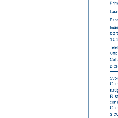
Prim
Laur
Esam
Indir
cor
10
Telef
Uffic
Cell
DIC
Svolg
Con
arti
Ris
con i
Con
sic