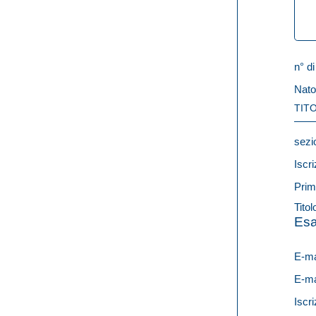
n° di
Nato
TITO
sezi
Iscri
Prim
Titol
Esa
E-ma
E-ma
Iscri