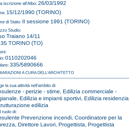
26/03/1992
a iscrizione all'Albo:
15/12/1990 (TORINO)
ea:
II sessione 1991 (TORINO)
e di Stato:
izzo Studio:
so Traiano 14/11
135 TORINO (TO)
oni:
0110202046
io:
335/5890666
ulare:
HIARAZIONI A CURA DELL’ARCHITETTO
e la sua attività nell'ambito di:
sulenze - perizie - stime, Edilizia commerciale -
gianale, Edilizia e impianti sportivi, Edilizia residenzia
trutturazione edilizia
l ruolo di:
sulente Prevenzione incendi, Coordinatore per la
urezza, Direttore Lavori, Progettista, Progettista